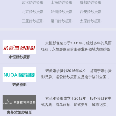
武汉婚纱摄影
上海婚纱摄影
成都婚纱摄影
北京婚纱摄影
郑州婚纱摄影
西安婚纱摄影
三亚婚纱摄影
厦门婚纱摄影
太原婚纱摄影
永恒影像创办于1991年，经过多年的风雨
征程，永恒影像目前主要业务领域为婚纱摄
影、数码冲印以及儿童摄影，公司旗下的永
永恒婚纱摄影
恒婚纱、非常婚礼，永恒生活照相馆，童萌
会专业儿童摄影等几大品牌形成了齐头并
诺爱婚纱摄影2016年成立，是南宁婚纱摄
进，稳步发展的形势。不仅在区内的南宁、
影品牌。诺爱婚纱摄影立足南宁辐射全国，
玉林两地有颇具规模的店面，更将业务开拓
品牌初始即以“年轻、时尚、大牌”为主
诺爱摄影
至珠海、澳门等地区，这一切都是永恒影像
旨，”见证千万客户幸福”为品牌理念。主打高
雄厚实力的体现。 &nbs...
端私人订制旅拍婚纱照，拥有韩式内景、城
索菲雅摄影成立于2012年，服务项目有中
市街拍、旅拍海景等特色风格 诺爱婚纱摄
式古典、海岛旅拍、韩式美学、城市纪实、
影旅拍目的地覆盖在南宁、北海、丽江、大
西式高贵、浪漫夜景等风格私人定制婚纱摄
索菲雅婚纱摄影
理、三亚、玉林、宾阳等地。 ...