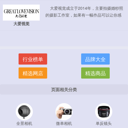
娱乐、影像制作、产品研发，培训教育、连
视野和在艺术领域深造，同时带领了一支出
大爱视觉成立于2014年，主要拍摄婚纱照
锁于一体的...
色的摄影师团队，每一位摄影师都能用自己
的摄影工作室，如果有一幅作品可以让你感
的独特的见解，出色地完成每一次的拍摄。
动的话，我希望是画面里面的情感，故事和
大爱视觉
这也是杏子映画的影像作品较具风格、创造
人打动你们。 一幅优秀的婚纱摄影作品应
力和辨识度的原因。以全球旅拍、婚纱摄
该是具有传承价值的！我们希望的是不管多
影、艺...
少年以后，新人在翻开大爱的相册的时候，
或感动，或欢笑，幸福之情洋溢在脸
上。 &n...
行业榜单
品牌大全
精选网店
精选商品
页面相关分类
全景相机
微单相机
单反镜头