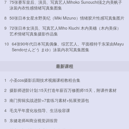
7
75张赛车皇后、演员、写真艺人Mihoko Sunouchi须之内美帆子
泳装内衣性感情绪写真集图集
8
50张日本女星水野美纪（Miki Mizuno）情绪胶片性感写真集图片
9
72张日本女演员、写真艺人Miho Kiuchi 木内美穗（木内美保）
艺术情绪写真集摄影作品集
10
64张90年代日本写真偶像、综艺艺人、平面模特千东茉由Mayu
Sendoせんどう まゆ）泳装内衣写真集图集
最新课程
1
小圣cos摄影后期技术视频课程教程合集
2
摄影师进阶计划:15天打造年薪百万修图师15天，附课件素材
3
南门剪辑实战进阶+7套练习素材+拓展资源包
4
毛戈平年度化妆指导、生活妆容课
5
东健老师AI商业视觉训练营