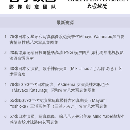
最新资源
1
75张日本女星昭和写真偶像渡边美奈代Minayo Watanabe黑白复
古情绪性感艺术写真集图集
2
20套结婚纪念日投屏壁纸高清 PNG 横屏图片 婚礼周年电视投影
浪漫背景素材
3
30张日本女演员、歌手神保美喜（Miki Jinbo / じんぼ みき）艺
术写真集
4
79张80-90年代日本院线、V-Cinema 女演员桂木麻也子
（Mayako Katsuragi）昭和复古艺术写真集图集
5
55张昭和90年代女演员写真模特吉冈真由美（Mayumi
Yoshioka）三浦富美子（三浦ふみこ）复古艺术写真集
6
57张日本演员、写真偶像、综艺艺人矢部美穗 Miho Yabe情绪性
感复古胶片泳装内衣写真集