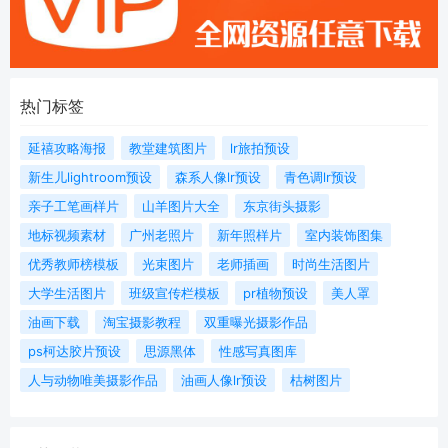
热门标签
延禧攻略海报
教堂建筑图片
lr旅拍预设
新生儿lightroom预设
森系人像lr预设
青色调lr预设
亲子工笔画样片
山羊图片大全
东京街头摄影
地标视频素材
广州老照片
新年照样片
室内装饰图集
优秀教师榜模板
光束图片
老师插画
时尚生活图片
大学生活图片
班级宣传栏模板
pr植物预设
美人罩
油画下载
淘宝摄影教程
双重曝光摄影作品
ps柯达胶片预设
思源黑体
性感写真图库
人与动物唯美摄影作品
油画人像lr预设
枯树图片