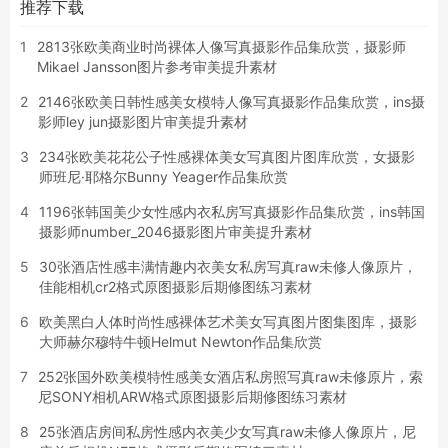
推荐下载
1
2813张欧美商业时尚裸体人像写真摄影作品集欣赏，摄影师
Mikael Jansson图片参考审美提升素材
2
2146张欧美日韩性感美女模特人像写真摄影作品集欣赏，ins摄
影师ley jun摄影图片审美提升素材
3
234张欧美花花公子性感裸体美女写真图片图库欣赏，女摄影
师班尼·耶格尔Bunny Yeager作品集欣赏
4
1196张韩国美少女性感内衣私房写真摄影作品集欣赏，ins韩国
摄影师number_2046摄影图片审美提升素材
5
30张酒店性感丰满情趣内衣美女私房写真raw未修人像原片，
佳能相机cr2格式原图摄影后期修图练习素材
6
欧美黑白人体时尚性感裸体艺术美女写真图片图集图库，摄影
大师赫尔穆特牛顿Helmut Newton作品集欣赏
7
252张国外欧美模特性感美女酒店私房照写真raw未修原片，索
尼SONY相机ARW格式原图摄影后期修图练习素材
8
25张酒店房间私房性感内衣美少女写真raw未修人像原片，尼