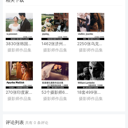
3830张韩国胶片婚纱摄影师w.yeowoon韩式胶片婚纱照、
1462张济州摄影工作室Jejulog新人婚前旅拍、
2250张乌克兰摄影师Vladle
摄影师作品集
摄影师作品集
摄影师作品集
情侣纪实写真摄影作品图集
情侣写真、
Lysenko纪实婚礼、
蜜月纪实、
情侣人像、
旅行人像复古胶片婚纱摄影作品图集
户外氛围感婚纱、
黑白人像摄影作品图集
270张印度家庭新娘肖像婚礼摄影作品图集欣赏，
52个摄影师6536张欧洲纪实婚礼记录跟拍、
18套499张纪实婚礼记录
摄影师作品集
摄影师作品集
摄影师作品集
印度摄影师Apurba
婚纱照摄影作品图片欣赏图集
婚礼摄影师William
Mallick作品集图片素材
Lambelet作品审美提升素材
评论列表
共有
0
条评论