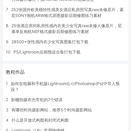
7
252张国外欧美模特性感美女酒店私房照写真raw未修原片，索
尼SONY相机ARW格式原图摄影后期修图练习素材
8
25张酒店房间私房性感内衣美少女写真raw未修人像原片，尼
康单反相机NEF格式摄影后期修图练习素材
9
28500+张性感内衣少女写真图集打包下载
10
PS/Lightroom后期预设合集打包下载
教程作品
1
如何在电脑和手机版Lightroom(Lr)/Photoshop(Ps)中导入预
设？
2
影棚拍摄布光常犯的7个错误
3
有哪些时尚摄影网站，推荐5个时尚摄影网站
4
什么是开放式构图和封闭式构图
5
Lightroom（LR）常用快捷键