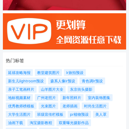
热门标签
延禧攻略海报
教堂建筑图片
lr旅拍预设
新生儿lightroom预设
森系人像lr预设
青色调lr预设
亲子工笔画样片
山羊图片大全
东京街头摄影
地标视频素材
广州老照片
新年照样片
室内装饰图集
优秀教师榜模板
光束图片
老师插画
时尚生活图片
大学生活图片
班级宣传栏模板
pr植物预设
美人罩
油画下载
淘宝摄影教程
双重曝光摄影作品