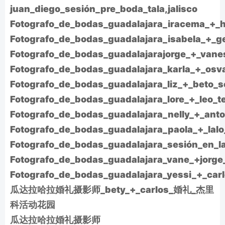
juan_diego_sesión_pre_boda_tala,jalisco
Fotografo_de_bodas_guadalajara_iracema_+_h
Fotografo_de_bodas_guadalajara_isabela_+_g
Fotografo_de_bodas_guadalajarajorge_+_vane
Fotografo_de_bodas_guadalajara_karla_+_osva
Fotografo_de_bodas_guadalajara_liz_+_beto_s
Fotografo_de_bodas_guadalajara_lore_+_leo_t
Fotografo_de_bodas_guadalajara_nelly_+_anto
Fotografo_de_bodas_guadalajara_paola_+_lal
Fotografo_de_bodas_guadalajara_sesión_en_la
Fotografo_de_bodas_guadalajara_vane_+jorge_
Fotografo_de_bodas_guadalajara_yessi_+_car
瓜达拉哈拉婚礼摄影师_bety_+_carlos_婚礼_杰里
科活动花园
瓜达拉哈拉婚礼摄影师