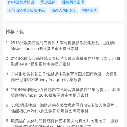
ps柯达胶片预设
思源黑体
性感写真图库
人与动物唯美摄影作品
油画人像lr预设
枯树图片
推荐下载
1
2813张欧美商业时尚裸体人像写真摄影作品集欣赏，摄影师
Mikael Jansson图片参考审美提升素材
2
2146张欧美日韩性感美女模特人像写真摄影作品集欣赏，ins摄
影师ley jun摄影图片审美提升素材
3
234张欧美花花公子性感裸体美女写真图片图库欣赏，女摄影
师班尼·耶格尔Bunny Yeager作品集欣赏
4
1196张韩国美少女性感内衣私房写真摄影作品集欣赏，ins韩国
摄影师number_2046摄影图片审美提升素材
5
30张酒店性感丰满情趣内衣美女私房写真raw未修人像原片，
佳能相机cr2格式原图摄影后期修图练习素材
6
欧美黑白人体时尚性感裸体艺术美女写真图片图集图库，摄影
大师赫尔穆特牛顿Helmut Newton作品集欣赏