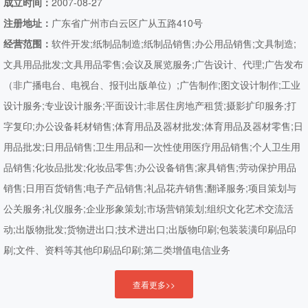
成立时间：
2007-08-27
注册地址：
广东省广州市白云区广从五路410号
经营范围：
软件开发;纸制品制造;纸制品销售;办公用品销售;文具制造;
文具用品批发;文具用品零售;会议及展览服务;广告设计、代理;广告发布
（非广播电台、电视台、报刊出版单位）;广告制作;图文设计制作;工业
设计服务;专业设计服务;平面设计;非居住房地产租赁;摄影扩印服务;打
字复印;办公设备耗材销售;体育用品及器材批发;体育用品及器材零售;日
用品批发;日用品销售;卫生用品和一次性使用医疗用品销售;个人卫生用
品销售;化妆品批发;化妆品零售;办公设备销售;家具销售;劳动保护用品
销售;日用百货销售;电子产品销售;礼品花卉销售;翻译服务;项目策划与
公关服务;礼仪服务;企业形象策划;市场营销策划;组织文化艺术交流活
动;出版物批发;货物进出口;技术进出口;出版物印刷;包装装潢印刷品印
刷;文件、资料等其他印刷品印刷;第二类增值电信业务
查看更多>>