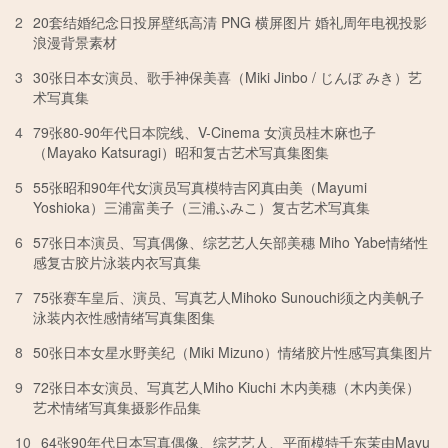
2
20套结婚纪念日投屏壁纸高清 PNG 横屏图片 婚礼周年电视投影
浪漫背景素材
3
30张日本女演员、歌手神保美喜（Miki Jinbo / じんぼ みき）艺
术写真集
4
79张80-90年代日本院线、V-Cinema 女演员桂木麻也子
（Mayako Katsuragi）昭和复古艺术写真集图集
5
55张昭和90年代女演员写真模特吉冈真由美（Mayumi
Yoshioka）三浦富美子（三浦ふみこ）复古艺术写真集
6
57张日本演员、写真偶像、综艺艺人矢部美穗 Miho Yabe情绪性
感复古胶片泳装内衣写真集
7
75张赛车皇后、演员、写真艺人Mihoko Sunouchi须之内美帆子
泳装内衣性感情绪写真集图集
8
50张日本女星水野美纪（Miki Mizuno）情绪胶片性感写真集图片
9
72张日本女演员、写真艺人Miho Kiuchi 木内美穗（木内美保）
艺术情绪写真集摄影作品集
10
64张90年代日本写真偶像、综艺艺人、平面模特千东茉由Mayu