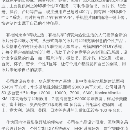
业，主要提供网上冲印和个性DIY服务，可制作微信书、照片书、纪念
册、摆台、台历等产品，现注册用户已超过400万，拥有网上冲印和个
性DIY系统。同时拥有自己的“有福”APP，手机照片随时随地一键上传，
快速制作出属于自己的个性印品。
有福网秉承“精彩生活，有福共享”初衷为热爱生活的人们提供全新的
照片分享和展示方式。从形式简单的照片冲印到充满创意的个性产品，
从实物形态的有限分享到互联空间无限展示。有福网的个性DIY系统，
让每个用户都能成为设计师，借助于这个创意平台来实现自己所想，设
计出专业级的作品，如：照片冲印、微信书、照片书、纪念册、摆台、
台历、杯子、贺卡、个性T恤等，让每个用户都能发挥自己的创意，用
照片来记录自己的故事。
公司建设有华南、华东两大生产基地，其中华南基地规划建筑面积
59494 平方米，华东基地规划建筑面积 23000 余平方米。公司引进有
50 多台套HP Indigo 12000、10000、7900、6600, KonicaMinolta
KM-1等高端数字印刷设备，7 套海德堡CP2000印刷设备，柯尼卡美能
达、富士施乐、奥西等数字印刷机 60 多台套，并配套引进德国、瑞
士、意大利、法国、美国、日本等先进的印后加工设备 100 多台套。
作为国内消费影像领域的领先者，公司在产品设计研发、互联网交易
平台设计研发、个性定制 DIY系统研发、ERP 系统研发、数字智能化流