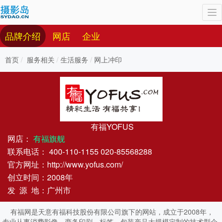
To
nav
品牌介绍
网店
企业
首页
服务相关
生活服务
网上冲印
有福YOFUS
网店：
有福旗舰
联系电话：
400-110-1155
020-85568288
官方网址：
http://www.yofus.com/
创立时间：2008年
发 源 地：广州市
有福网是天意有福科技股份有限公司旗下的网站，成立于2008年，
专业从事消费影像、商务印刷、标签、包装产品大规模定制的技术型企