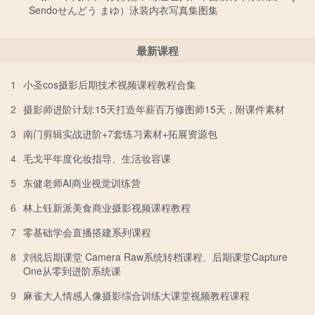
Sendoせんどう まゆ）泳装内衣写真集图集
最新课程
1
小圣cos摄影后期技术视频课程教程合集
2
摄影师进阶计划:15天打造年薪百万修图师15天，附课件素材
3
南门剪辑实战进阶+7套练习素材+拓展资源包
4
毛戈平年度化妆指导、生活妆容课
5
东健老师AI商业视觉训练营
6
林上钰新派美食商业摄影视频课程教程
7
零基础学会直播搭建系列课程
8
刘锐后期课堂 Camera Raw系统转档课程、后期课堂Capture
One从零到进阶系统课
9
麻雀大人情感人像摄影综合训练大课堂视频教程课程