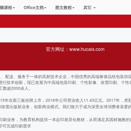
频课程
Office文档
图文教程
其它
官方网址：
www.hucais.com
售、 配送、服务于一体的高新技术企业，中国优秀的高端奢侈品纸包装供
进行技术创新，现已发展为中高端包装印刷、个性影像、按需印刷、个性
数超2000余人。
年在新三板挂牌上市，2016年公司营业收入11.43亿元。2017年，虎
像和按需出版新业务，创新商业模式。我们致力于成为深受全球消费者喜爱
印刷业务，为教育机构提供一本起印差异化教材，从而满足其因材施教的
即可完成印刷需求