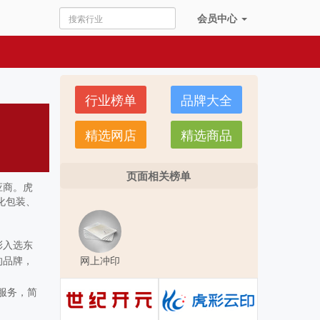
会员
中心
行业榜单
品牌大全
精选网店
精选商品
页面相关榜单
应商。虎
化包装、
彩入选东
的品牌，
网上冲印
服务，简