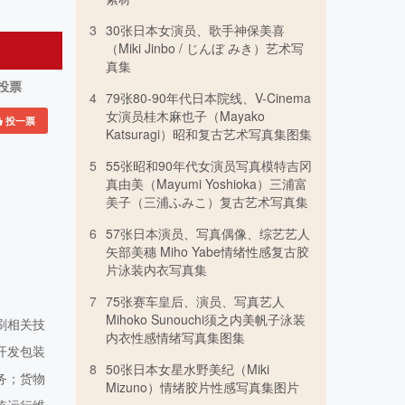
3
30张日本女演员、歌手神保美喜
（Miki Jinbo / じんぼ みき）艺术写
真集
投票
4
79张80-90年代日本院线、V-Cinema
女演员桂木麻也子（Mayako
投一票
Katsuragi）昭和复古艺术写真集图集
5
55张昭和90年代女演员写真模特吉冈
真由美（Mayumi Yoshioka）三浦富
美子（三浦ふみこ）复古艺术写真集
6
57张日本演员、写真偶像、综艺艺人
矢部美穗 Miho Yabe情绪性感复古胶
片泳装内衣写真集
7
75张赛车皇后、演员、写真艺人
Mihoko Sunouchi须之内美帆子泳装
刷相关技
内衣性感情绪写真集图集
开发包装
8
50张日本女星水野美纪（Miki
务；货物
Mizuno）情绪胶片性感写真集图片