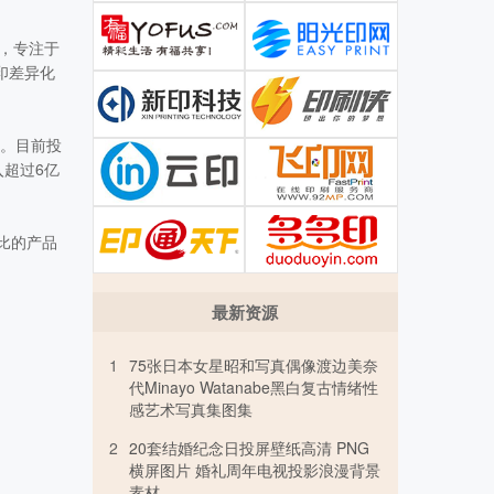
念，专注于
印差异化
额。目前投
超过6亿
比的产品
最新资源
1
75张日本女星昭和写真偶像渡边美奈
代Minayo Watanabe黑白复古情绪性
感艺术写真集图集
2
20套结婚纪念日投屏壁纸高清 PNG
横屏图片 婚礼周年电视投影浪漫背景
素材