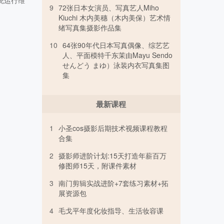
统运行维
9
72张日本女演员、写真艺人Miho
Kiuchi 木内美穗（木内美保）艺术情
绪写真集摄影作品集
10
64张90年代日本写真偶像、综艺艺
人、平面模特千东茉由Mayu Sendo
せんどう まゆ）泳装内衣写真集图
集
最新课程
1
小圣cos摄影后期技术视频课程教程
合集
2
摄影师进阶计划:15天打造年薪百万
修图师15天，附课件素材
3
南门剪辑实战进阶+7套练习素材+拓
展资源包
4
毛戈平年度化妆指导、生活妆容课