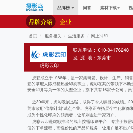
品牌榜
问答
素材下载
视
品牌介绍
企业
首页
服务相关
生活服务
网上冲印
联系电话：
010-84176248
发 源 地：东莞市
虎彩云印
虎彩成立于1988年，是一家集研发、设计、生产、销
彩的掌舵人陈成稳热爱印刷事业，虎彩在其的带领下不断
安全印务等为一体的大型企业，旗下共有16家子公司，员工
近30年来，虎彩发展迅猛，取得了令人瞩目的成绩。2015
莞市政府“倍增计划”试点企业。虎彩正在拓展个性化影
成为个性化印刷的领跑者，让印刷走进千家万户。
虎彩云印是虎彩推出的线上按需印刷平台，专注于按需
便的下单流程，高性价比的产品和服务，让用户足不出户