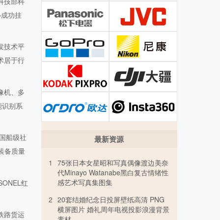
科技部科
心成功挂
发技术平
术居于行
像机、多
能识别系
中国船级社
最新资源
装备质量
1
75张日本女星昭和写真偶像渡边美奈
代Minayo Watanabe黑白复古情绪性
感艺术写真集图集
ONEL
红
2
20套结婚纪念日投屏壁纸高清 PNG
横屏图片 婚礼周年电视投影浪漫背景
铁路货运
素材