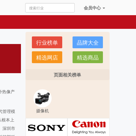
会员
中心
行业榜单
品牌大全
精选网店
精选商品
页面相关榜单
外热像产
摄像机
代管理模
从根本上
、深圳市