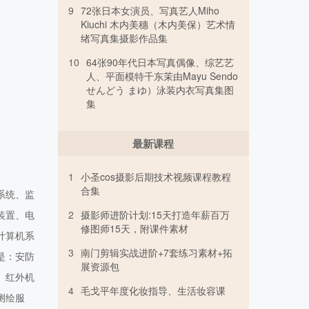
9
72张日本女演员、写真艺人Miho
Kiuchi 木内美穗（木内美保）艺术情
绪写真集摄影作品集
10
64张90年代日本写真偶像、综艺艺
人、平面模特千东茉由Mayu Sendo
せんどう まゆ）泳装内衣写真集图
集
最新课程
1
小圣cos摄影后期技术视频课程教程
合集
系统、监
2
摄影师进阶计划:15天打造年薪百万
装置、电
修图师15天，附课件素材
计算机系
3
南门剪辑实战进阶+7套练习素材+拓
是：安防
展资源包
、红外机
4
毛戈平年度化妆指导、生活妆容课
测绘服