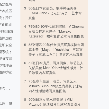
场禁区鸟
3
30张日本女演员、歌手神保美喜
产养殖区
（Miki Jinbo / じんぼ みき）艺术写
统；跨江
真集
字化航道
4
79张80-90年代日本院线、V-Cinema
女演员桂木麻也子（Mayako
洋船舶防
Katsuragi）昭和复古艺术写真集图集
指挥远程
5
55张昭和90年代女演员写真模特吉冈
堤坝安全
真由美（Mayumi Yoshioka）三浦富
理系统；
美子（三浦ふみこ）复古艺术写真集
警昼夜监
6
57张日本演员、写真偶像、综艺艺人
控管理系
矢部美穗 Miho Yabe情绪性感复古胶
物保护远
片泳装内衣写真集
7
75张赛车皇后、演员、写真艺人
Mihoko Sunouchi须之内美帆子泳装
海岛、、
内衣性感情绪写真集图集
8
50张日本女星水野美纪（Miki
品质、服
Mizuno）情绪胶片性感写真集图片