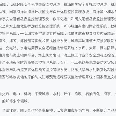
系统；飞机起降安全光电跟踪监控系统，机场周界安全夜视监控系统，机
系统、国家海洋局海洋环境监测与保护远程监控管理系统，海洋渔业和水
海事安全远程昼夜监控管理系统、数字化港口和码头远程昼夜监控管理系
安全和水上搜救指挥远程监控管理系统；VTS船舶调度指挥管理系统，数
控管理系统；平安城市高空瞭望监控系统；船舶雾航夜视导航监控系统:远
海巡、海警、海监船等雾航和夜视监控系统；城市高层建筑火灾预警联动
站、变电站、水电站周界安全远程监控管理系统；水库、大坝、湖泊防洪
油开发与海上钻井平台、海上风力发电、海上施工作业等安全远程监控管
生产基地夜间防盗预警监控管理系统，石油、化工仓储基地防爆防火灾预
体滑坡与泥石流灾害远程预警监控管理系统；防汛抗旱与水利防灾远程监
重要战略物资储备库的防火防爆预警远程昼夜监控管理系统；国家重点文
道交通、电力、机场、平安城市、水利、环保、渔政、石油石化、海事、
、船舶等多个领域。
、至诚守信、团队合作的企业精神；以客户和市场为导向，不断提升产品