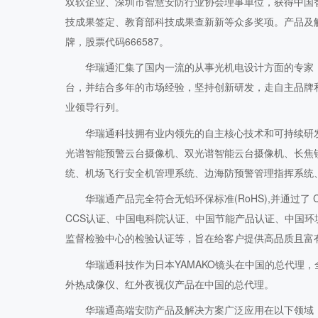
双软企业、深圳市智慧安防行业协会理事单位，获得中国
技成果签定、教育部科技成果查新新等众多奖项。产品及解
牌，股票代码666587。
华瑞通汇集了国内一流的从事光机电设计方面的专家
台，并结合多年的市场经验，坚持创新研发，走自主品牌
业领导行列。
华瑞通科技拥有业内领先的自主核心技术和可持续研
光谱智能预警云台摄像机、双光谱智能云台摄像机、长焦
统、机场飞行安全机管理系统、边海防预警管理指挥系统
华瑞通产品完全符合无铅环保标准(RoHS),并通过了
CCS认证、中国电科院认证、中国节能产品认证、中国
监督检验中心的检验认证等，旨在给客户提供高品质且富
华瑞通科技作为日本YAMAKO镜头在中国的总代理，
外热成像仪
、红外夜视仪产品在中国的总代理。
华瑞通高端安防产品及解决方案广泛应用在以下领域