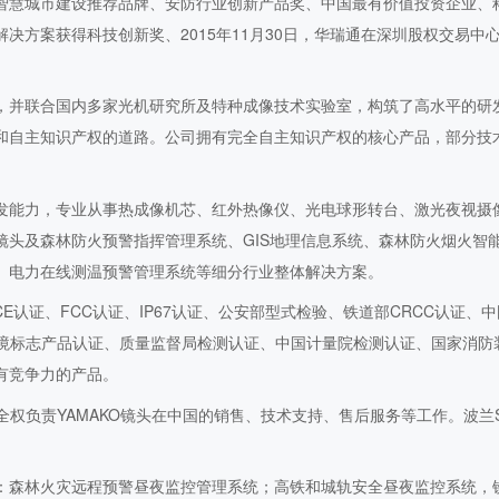
智慧城市建设推荐品牌、安防行业创新产品奖、中国最有价值投资企业、
决方案获得科技创新奖、2015年11月30日，华瑞通在深圳股权交易中
，并联合国内多家光机研究所及特种成像技术实验室，构筑了高水平的研
和自主知识产权的道路。公司拥有完全自主知识产权的核心产品，部分技
发能力，专业从事热成像机芯、红外热像仪、光电球形转台、激光夜视摄
镜头及森林防火预警指挥管理系统、GIS地理信息系统、森林防火烟火智
、电力在线测温预警管理系统等细分行业整体解决方案。
 CE认证、FCC认证、IP67认证、公安部型式检验、铁道部CRCC认证、
环境标志产品认证、质量监督局检测认证、中国计量院检测认证、国家消防
有竞争力的产品。
全权负责YAMAKO镜头在中国的销售、技术支持、售后服务等工作。波兰S
：森林火灾远程预警昼夜监控管理系统；高铁和城轨安全昼夜监控系统，