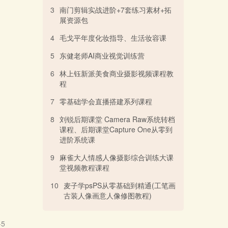
3
南门剪辑实战进阶+7套练习素材+拓
展资源包
4
毛戈平年度化妆指导、生活妆容课
5
东健老师AI商业视觉训练营
6
林上钰新派美食商业摄影视频课程教
程
7
零基础学会直播搭建系列课程
8
刘锐后期课堂 Camera Raw系统转档
课程、后期课堂Capture One从零到
进阶系统课
9
麻雀大人情感人像摄影综合训练大课
堂视频教程课程
10
麦子学psPS从零基础到精通(工笔画
古装人像画意人像修图教程)
-5