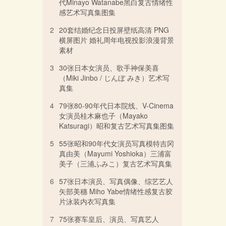
代Minayo Watanabe黑白复古情绪性
感艺术写真集图集
2
20套结婚纪念日投屏壁纸高清 PNG
横屏图片 婚礼周年电视投影浪漫背景
素材
3
30张日本女演员、歌手神保美喜
（Miki Jinbo / じんぼ みき）艺术写
真集
4
79张80-90年代日本院线、V-Cinema
女演员桂木麻也子（Mayako
Katsuragi）昭和复古艺术写真集图集
5
55张昭和90年代女演员写真模特吉冈
真由美（Mayumi Yoshioka）三浦富
美子（三浦ふみこ）复古艺术写真集
6
57张日本演员、写真偶像、综艺艺人
矢部美穗 Miho Yabe情绪性感复古胶
片泳装内衣写真集
7
75张赛车皇后、演员、写真艺人