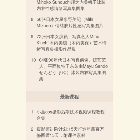
Mihoko Sunouchi须之内美帆子泳装
内衣性感情绪写真集图集
8
50张日本女星水野美纪（Miki
Mizuno）情绪胶片性感写真集图片
9
72张日本女演员、写真艺人Miho
Kiuchi 木内美穗（木内美保）艺术情
绪写真集摄影作品集
10
64张90年代日本写真偶像、综艺艺
人、平面模特千东茉由Mayu Sendo
せんどう まゆ）泳装内衣写真集图
集
最新课程
1
小圣cos摄影后期技术视频课程教程
合集
2
摄影师进阶计划:15天打造年薪百万
修图师15天，附课件素材