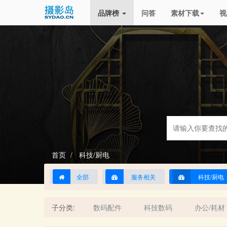
品牌榜
问答
素材下载
视
首页
科技/厨电
全部
服务相关
科技/厨电
子分类:
数码配件
科技数码
办公/耗材