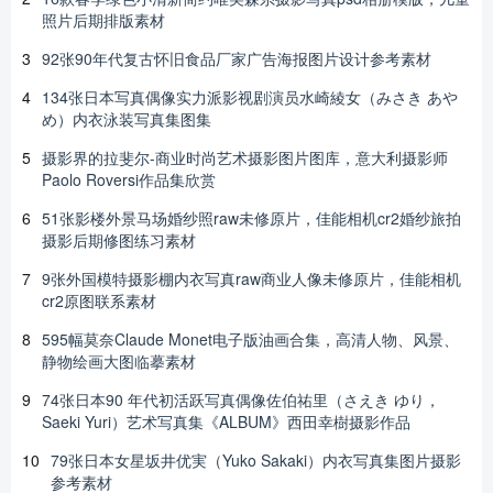
照片后期排版素材
3
92张90年代复古怀旧食品厂家广告海报图片设计参考素材
4
134张日本写真偶像实力派影视剧演员水崎綾女（みさき あや
め）内衣泳装写真集图集
5
摄影界的拉斐尔-商业时尚艺术摄影图片图库，意大利摄影师
Paolo Roversi作品集欣赏
6
51张影楼外景马场婚纱照raw未修原片，佳能相机cr2婚纱旅拍
摄影后期修图练习素材
7
9张外国模特摄影棚内衣写真raw商业人像未修原片，佳能相机
cr2原图联系素材
8
595幅莫奈Claude Monet电子版油画合集，高清人物、风景、
静物绘画大图临摹素材
9
74张日本90 年代初活跃写真偶像佐伯祐里（さえき ゆり，
Saeki Yuri）艺术写真集《ALBUM》西田幸樹摄影作品
10
79张日本女星坂井优実（Yuko Sakaki）内衣写真集图片摄影
参考素材