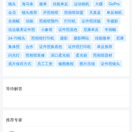
镜头
海马体
微单
佳能单反
运动相机
大疆
GoPro
会员
镜头推荐
开照相馆
照相馆加盟
天真蓝
单反相机
全画幅
佳能
照相馆预约
打印机
证件照排版
学摄影
信达最美证件照
小象馆
证件照底色
尼康单反
半画幅
24-70镜头
照相馆打印机
摄影
摄影网站
佳能微单
尼康
集体照
合作
证件照换底色
证件照打印机
单反推荐
闪光灯
照相馆装修
深口柔光箱
柔光箱
照相馆器材
底片保存方式
员工工资
修图教程
图片压缩
证件照镜头
等待解答
推荐专家