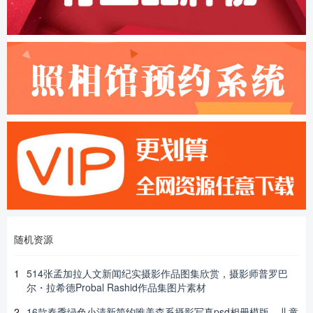
随机资源
1
514张孟加拉人文新闻纪实摄影作品图集欣赏，摄影师普罗巴
尔・拉希德Probal Rashid作品集图片素材
2
16款春季绿色小清新简约唯美森系摄影写真psd相册模版，儿童