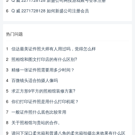
5
Q 威 2271728128 新盛公司网投游戏账号登录注册
6
Q 威 2271728128 如何新盛公司注册会员
热门问题
1
信达最美证件照大师有人用过吗，觉得怎么样
2
照相馆和图文打印店的有什么区别?
3
精修一张证件照需要用多少时间？
4
百微镜头适合拍摄人像吗
5
求正方形9平方的照相馆装修方案?
6
你们打印证件照是用什么打印机呢？
7
一般证件照什么底色比较常用
8
关于照相馆与贵站的合作。
9
请问下深口柔光箱和普通八角的柔光箱拍摄出来效果有什么区