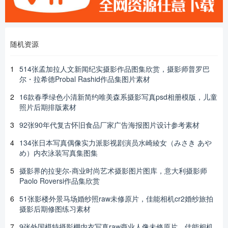
随机资源
1
514张孟加拉人文新闻纪实摄影作品图集欣赏，摄影师普罗巴
尔・拉希德Probal Rashid作品集图片素材
2
16款春季绿色小清新简约唯美森系摄影写真psd相册模版，儿童
照片后期排版素材
3
92张90年代复古怀旧食品厂家广告海报图片设计参考素材
4
134张日本写真偶像实力派影视剧演员水崎綾女（みさき あや
め）内衣泳装写真集图集
5
摄影界的拉斐尔-商业时尚艺术摄影图片图库，意大利摄影师
Paolo Roversi作品集欣赏
6
51张影楼外景马场婚纱照raw未修原片，佳能相机cr2婚纱旅拍
摄影后期修图练习素材
7
9张外国模特摄影棚内衣写真raw商业人像未修原片，佳能相机