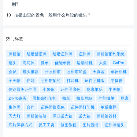
别?
10
拍摄山里的景色一般用什么焦段的镜头？
热门标签
照相馆
结婚登记照
结婚证件照
证件照
照相馆预约系统
镜头
海马体
微单
佳能单反
运动相机
大疆
GoPro
会员
镜头推荐
开照相馆
照相馆加盟
天真蓝
单反相机
全画幅
佳能
照相馆预约
打印机
证件照排版
学摄影
信达最美证件照
小象馆
证件照底色
尼康单反
半画幅
24-70镜头
照相馆打印机
摄影
摄影网站
佳能微单
尼康
集体照
合作
证件照换底色
证件照打印机
单反推荐
闪光灯
照相馆装修
深口柔光箱
柔光箱
照相馆器材
底片保存方式
员工工资
修图教程
图片压缩
证件照镜头