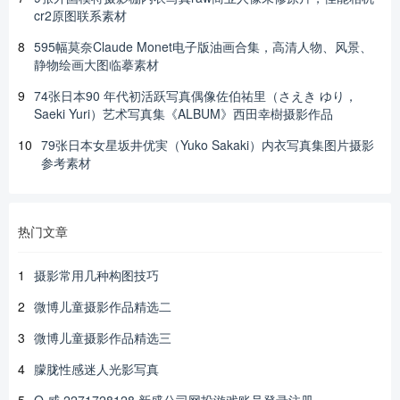
cr2原图联系素材
8
595幅莫奈Claude Monet电子版油画合集，高清人物、风景、
静物绘画大图临摹素材
9
74张日本90 年代初活跃写真偶像佐伯祐里（さえき ゆり，
Saeki Yuri）艺术写真集《ALBUM》西田幸樹摄影作品
10
79张日本女星坂井优実（Yuko Sakaki）内衣写真集图片摄影
参考素材
热门文章
1
摄影常用几种构图技巧
2
微博儿童摄影作品精选二
3
微博儿童摄影作品精选三
4
朦胧性感迷人光影写真