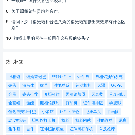
7
一般证件照什么底色比较常用
8
关于照相馆与贵站的合作。
9
请问下深口柔光箱和普通八角的柔光箱拍摄出来效果有什么区
别?
10
拍摄山里的景色一般用什么焦段的镜头？
热门标签
照相馆
结婚登记照
结婚证件照
证件照
照相馆预约系统
镜头
海马体
微单
佳能单反
运动相机
大疆
GoPro
会员
镜头推荐
开照相馆
照相馆加盟
天真蓝
单反相机
全画幅
佳能
照相馆预约
打印机
证件照排版
学摄影
信达最美证件照
小象馆
证件照底色
尼康单反
半画幅
24-70镜头
照相馆打印机
摄影
摄影网站
佳能微单
尼康
集体照
合作
证件照换底色
证件照打印机
单反推荐