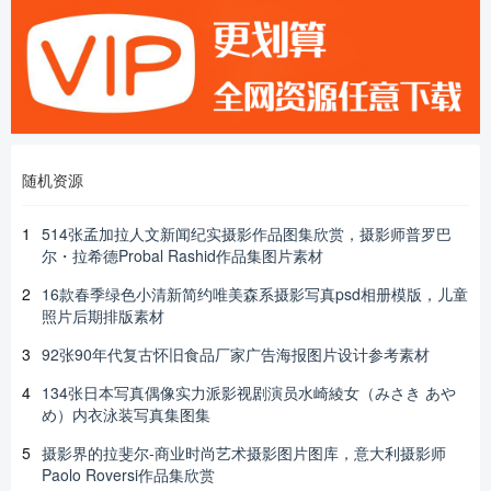
随机资源
1
514张孟加拉人文新闻纪实摄影作品图集欣赏，摄影师普罗巴
尔・拉希德Probal Rashid作品集图片素材
2
16款春季绿色小清新简约唯美森系摄影写真psd相册模版，儿童
照片后期排版素材
3
92张90年代复古怀旧食品厂家广告海报图片设计参考素材
4
134张日本写真偶像实力派影视剧演员水崎綾女（みさき あや
め）内衣泳装写真集图集
5
摄影界的拉斐尔-商业时尚艺术摄影图片图库，意大利摄影师
Paolo Roversi作品集欣赏