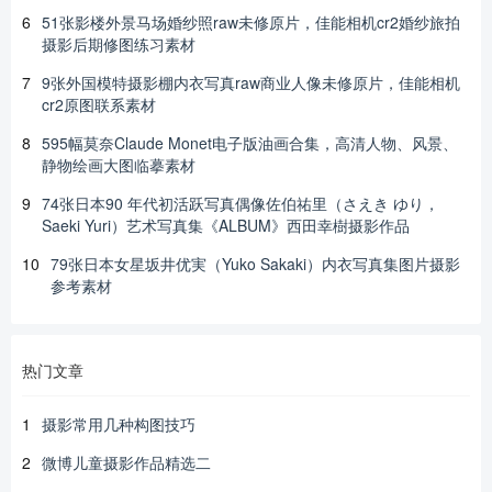
6
51张影楼外景马场婚纱照raw未修原片，佳能相机cr2婚纱旅拍
摄影后期修图练习素材
7
9张外国模特摄影棚内衣写真raw商业人像未修原片，佳能相机
cr2原图联系素材
8
595幅莫奈Claude Monet电子版油画合集，高清人物、风景、
静物绘画大图临摹素材
9
74张日本90 年代初活跃写真偶像佐伯祐里（さえき ゆり，
Saeki Yuri）艺术写真集《ALBUM》西田幸樹摄影作品
10
79张日本女星坂井优実（Yuko Sakaki）内衣写真集图片摄影
参考素材
热门文章
1
摄影常用几种构图技巧
2
微博儿童摄影作品精选二