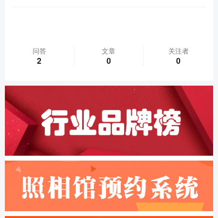
问答
文章
关注者
2
0
0