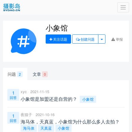
Togg
navi
小象馆
关注话题
创建问题
举报
问题
文章
2
0
xyc
2021-11-15
1
回答
小象馆是加盟还是自营的？
小象馆
夜猫子
2021-10-16
1
回答
海马体，天真蓝，小象馆为什么那么多人去拍？
海马体
天真蓝
小象馆