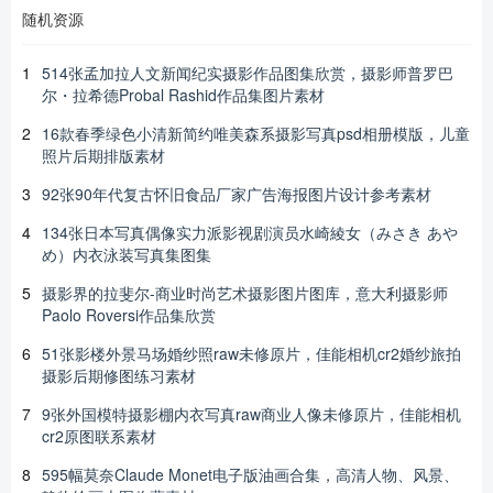
随机资源
1
514张孟加拉人文新闻纪实摄影作品图集欣赏，摄影师普罗巴
尔・拉希德Probal Rashid作品集图片素材
2
16款春季绿色小清新简约唯美森系摄影写真psd相册模版，儿童
照片后期排版素材
3
92张90年代复古怀旧食品厂家广告海报图片设计参考素材
4
134张日本写真偶像实力派影视剧演员水崎綾女（みさき あや
め）内衣泳装写真集图集
5
摄影界的拉斐尔-商业时尚艺术摄影图片图库，意大利摄影师
Paolo Roversi作品集欣赏
6
51张影楼外景马场婚纱照raw未修原片，佳能相机cr2婚纱旅拍
摄影后期修图练习素材
7
9张外国模特摄影棚内衣写真raw商业人像未修原片，佳能相机
cr2原图联系素材
8
595幅莫奈Claude Monet电子版油画合集，高清人物、风景、