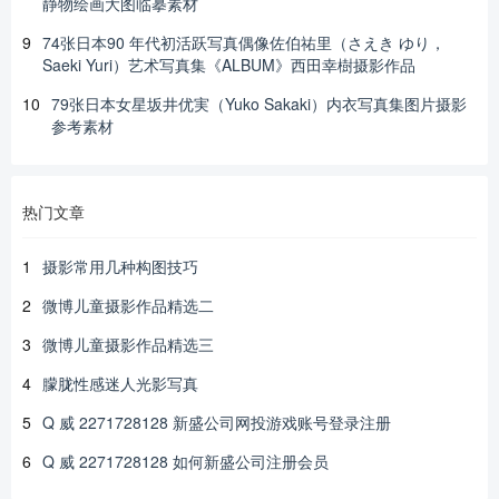
静物绘画大图临摹素材
9
74张日本90 年代初活跃写真偶像佐伯祐里（さえき ゆり，
Saeki Yuri）艺术写真集《ALBUM》西田幸樹摄影作品
10
79张日本女星坂井优実（Yuko Sakaki）内衣写真集图片摄影
参考素材
热门文章
1
摄影常用几种构图技巧
2
微博儿童摄影作品精选二
3
微博儿童摄影作品精选三
4
朦胧性感迷人光影写真
5
Q 威 2271728128 新盛公司网投游戏账号登录注册
6
Q 威 2271728128 如何新盛公司注册会员