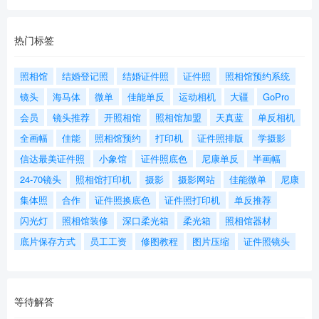
热门标签
照相馆
结婚登记照
结婚证件照
证件照
照相馆预约系统
镜头
海马体
微单
佳能单反
运动相机
大疆
GoPro
会员
镜头推荐
开照相馆
照相馆加盟
天真蓝
单反相机
全画幅
佳能
照相馆预约
打印机
证件照排版
学摄影
信达最美证件照
小象馆
证件照底色
尼康单反
半画幅
24-70镜头
照相馆打印机
摄影
摄影网站
佳能微单
尼康
集体照
合作
证件照换底色
证件照打印机
单反推荐
闪光灯
照相馆装修
深口柔光箱
柔光箱
照相馆器材
底片保存方式
员工工资
修图教程
图片压缩
证件照镜头
等待解答