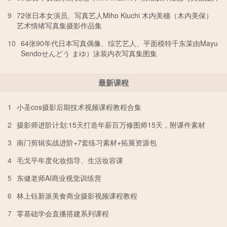
9
72张日本女演员、写真艺人Miho Kiuchi 木内美穗（木内美保）
艺术情绪写真集摄影作品集
10
64张90年代日本写真偶像、综艺艺人、平面模特千东茉由Mayu
Sendoせんどう まゆ）泳装内衣写真集图集
最新课程
1
小圣cos摄影后期技术视频课程教程合集
2
摄影师进阶计划:15天打造年薪百万修图师15天，附课件素材
3
南门剪辑实战进阶+7套练习素材+拓展资源包
4
毛戈平年度化妆指导、生活妆容课
5
东健老师AI商业视觉训练营
6
林上钰新派美食商业摄影视频课程教程
7
零基础学会直播搭建系列课程