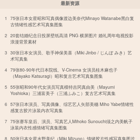
最新资源
1
75张日本女星昭和写真偶像渡边美奈代Minayo Watanabe黑白复
古情绪性感艺术写真集图集
2
20套结婚纪念日投屏壁纸高清 PNG 横屏图片 婚礼周年电视投影
浪漫背景素材
3
30张日本女演员、歌手神保美喜（Miki Jinbo / じんぼ みき）艺
术写真集
4
79张80-90年代日本院线、V-Cinema 女演员桂木麻也子
（Mayako Katsuragi）昭和复古艺术写真集图集
5
55张昭和90年代女演员写真模特吉冈真由美（Mayumi
Yoshioka）三浦富美子（三浦ふみこ）复古艺术写真集
6
57张日本演员、写真偶像、综艺艺人矢部美穗 Miho Yabe情绪性
感复古胶片泳装内衣写真集
7
75张赛车皇后、演员、写真艺人Mihoko Sunouchi须之内美帆子
泳装内衣性感情绪写真集图集
8
50张日本女星水野美纪（Miki Mizuno）情绪胶片性感写真集图片