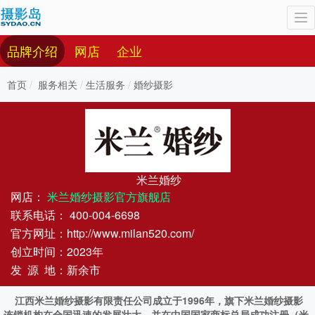
To
nav
品牌介绍
网店
企业
首页
服务相关
生活服务
婚纱摄影
米兰婚纱
网店：
米兰婚纱摄影官方旗舰店
联系电话：
400-004-6698
官方网址：
http://www.milan520.com/
创立时间：2023年
发 源 地：新余市
江西米兰婚纱摄影有限责任公司成立于1996年，旗下米兰婚纱摄影
连锁机构在全国迅速的发展壮大，并在中国国家商标总局成功注册（米