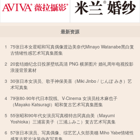
最新资源
1
75张日本女星昭和写真偶像渡边美奈代Minayo Watanabe黑白复
古情绪性感艺术写真集图集
2
20套结婚纪念日投屏壁纸高清 PNG 横屏图片 婚礼周年电视投影
浪漫背景素材
3
30张日本女演员、歌手神保美喜（Miki Jinbo / じんぼ みき）艺
术写真集
4
79张80-90年代日本院线、V-Cinema 女演员桂木麻也子
（Mayako Katsuragi）昭和复古艺术写真集图集
5
55张昭和90年代女演员写真模特吉冈真由美（Mayumi
Yoshioka）三浦富美子（三浦ふみこ）复古艺术写真集
6
57张日本演员、写真偶像、综艺艺人矢部美穗 Miho Yabe情绪性
感复古胶片泳装内衣写真集