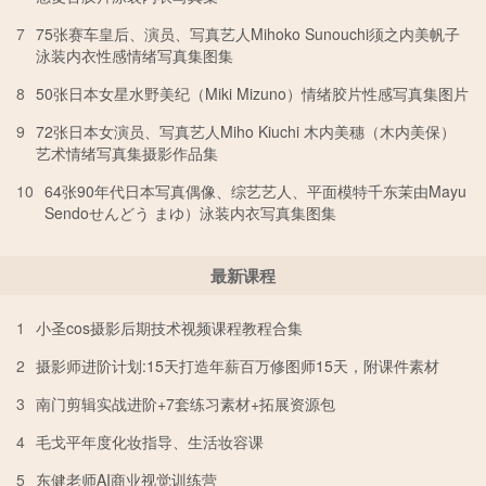
7
75张赛车皇后、演员、写真艺人Mihoko Sunouchi须之内美帆子
泳装内衣性感情绪写真集图集
8
50张日本女星水野美纪（Miki Mizuno）情绪胶片性感写真集图片
9
72张日本女演员、写真艺人Miho Kiuchi 木内美穗（木内美保）
艺术情绪写真集摄影作品集
10
64张90年代日本写真偶像、综艺艺人、平面模特千东茉由Mayu
Sendoせんどう まゆ）泳装内衣写真集图集
最新课程
1
小圣cos摄影后期技术视频课程教程合集
2
摄影师进阶计划:15天打造年薪百万修图师15天，附课件素材
3
南门剪辑实战进阶+7套练习素材+拓展资源包
4
毛戈平年度化妆指导、生活妆容课
5
东健老师AI商业视觉训练营