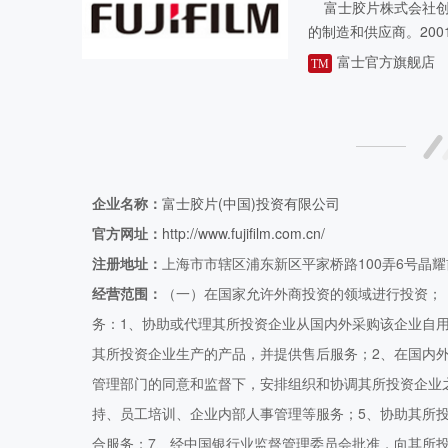
富士胶片株式会社创建
的制造和供应商。20
机、影像、医疗、印刷
富士官方旗舰店
TM
年创建以来，不断以坚..
企业名称：
富士胶片(中国)投资有限公司
官方网址：
http://www.fujifilm.com.cn/
注册地址：
上海市市辖区浦东新区平家桥路100弄6号晶耀前
经营范围：
（一）在国家允许外商投资的领域进行投资；
务：1、协助或代理其所投资企业从国内外采购该企业自
其所投资企业生产的产品，并提供售后服务；2、在国内
管理部门的同意和监督下，安排组织和协调其所投资企业
持、员工培训、企业内部人事管理等服务；5、协助其所
合服务；7、经中国银行业监督管理委员会批准，向其所