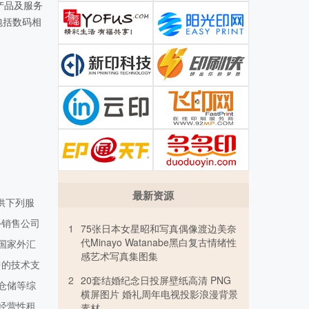
产品及服务
包括数码相
自1934
最新资源
供下列服
外销售公司
1
75张日本女星昭和写真偶像渡边美奈
代Minayo Watanabe黑白复古情绪性
国家外汇
感艺术写真集图集
中的技术支
2
20套结婚纪念日投屏壁纸高清 PNG
仓储等综
横屏图片 婚礼周年电视投影浪漫背景
经营性租
素材