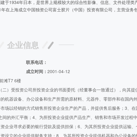
于1934年日本，是世界上规模较大的综合性影像、信息、文件处理类
01年在上海成立中国独资公司富士胶片（中国）投资有限公司，主营业务
、高性能材料、光学元器件等 富士胶片株式会社（以下简称：富士胶片）
.
企业信息
联系电话：
成立时间：
2001-04-12
滩T7 6楼
（二）受投资公司所投资企业的书面委托（经董事会一致通过），向其提
用的机器设备、办公设备和生产所需的原材料、元器件、零部件和在国内
外市场以经销的方式销售所投资企业生产的产品，并提供售后服务；3、在
之间的外汇平衡；4、为所投资企业提供产品生产、销售和市场开发过程
投资企业寻求必要的银行贷款及提供担保；6、为其所投资企业提供运输、
投资设立的企业提供财务支持；8、为其所投资企业提供机器和办公设备的