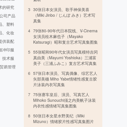
术的研究
3
30张日本女演员、歌手神保美喜
（Miki Jinbo / じんぼ みき）艺术写
公司产品
真集
品、塑料
4
79张80-90年代日本院线、V-Cinema
品、化妆
女演员桂木麻也子（Mayako
提供装配
Katsuragi）昭和复古艺术写真集图集
相冲印服
5
55张昭和90年代女演员写真模特吉冈
真由美（Mayumi Yoshioka）三浦富
、技术服
美子（三浦ふみこ）复古艺术写真集
贸易管理
6
57张日本演员、写真偶像、综艺艺人
】
矢部美穗 Miho Yabe情绪性感复古胶
片泳装内衣写真集
7
75张赛车皇后、演员、写真艺人
Mihoko Sunouchi须之内美帆子泳装
内衣性感情绪写真集图集
8
50张日本女星水野美纪（Miki
Mizuno）情绪胶片性感写真集图片