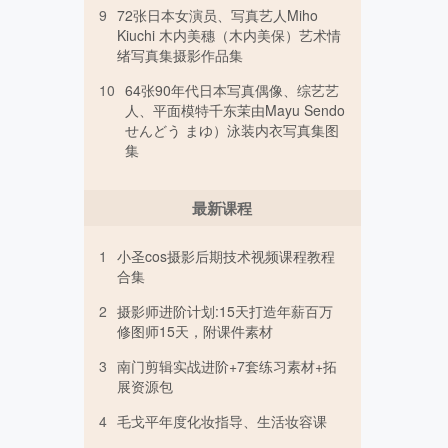
9
72张日本女演员、写真艺人Miho
Kiuchi 木内美穗（木内美保）艺术情
绪写真集摄影作品集
10
64张90年代日本写真偶像、综艺艺
人、平面模特千东茉由Mayu Sendo
せんどう まゆ）泳装内衣写真集图
集
最新课程
1
小圣cos摄影后期技术视频课程教程
合集
2
摄影师进阶计划:15天打造年薪百万
修图师15天，附课件素材
3
南门剪辑实战进阶+7套练习素材+拓
展资源包
4
毛戈平年度化妆指导、生活妆容课