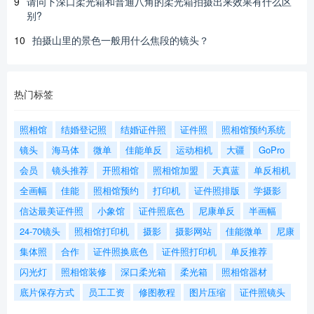
9
请问下深口柔光箱和普通八角的柔光箱拍摄出来效果有什么区
别?
10
拍摄山里的景色一般用什么焦段的镜头？
热门标签
照相馆
结婚登记照
结婚证件照
证件照
照相馆预约系统
镜头
海马体
微单
佳能单反
运动相机
大疆
GoPro
会员
镜头推荐
开照相馆
照相馆加盟
天真蓝
单反相机
全画幅
佳能
照相馆预约
打印机
证件照排版
学摄影
信达最美证件照
小象馆
证件照底色
尼康单反
半画幅
24-70镜头
照相馆打印机
摄影
摄影网站
佳能微单
尼康
集体照
合作
证件照换底色
证件照打印机
单反推荐
闪光灯
照相馆装修
深口柔光箱
柔光箱
照相馆器材
底片保存方式
员工工资
修图教程
图片压缩
证件照镜头