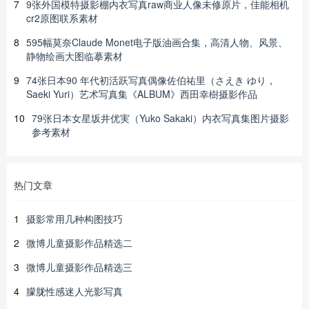
7
9张外国模特摄影棚内衣写真raw商业人像未修原片，佳能相机
cr2原图联系素材
8
595幅莫奈Claude Monet电子版油画合集，高清人物、风景、
静物绘画大图临摹素材
9
74张日本90 年代初活跃写真偶像佐伯祐里（さえき ゆり，
Saeki Yuri）艺术写真集《ALBUM》西田幸樹摄影作品
10
79张日本女星坂井优実（Yuko Sakaki）内衣写真集图片摄影
参考素材
热门文章
1
摄影常用几种构图技巧
2
微博儿童摄影作品精选二
3
微博儿童摄影作品精选三
4
朦胧性感迷人光影写真