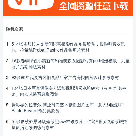
随机资源
1
514张孟加拉人文新闻纪实摄影作品图集欣赏，摄影师普罗巴
尔・拉希德Probal Rashid作品集图片素材
2
16款春季绿色小清新简约唯美森系摄影写真psd相册模版，儿童
照片后期排版素材
3
92张90年代复古怀旧食品厂家广告海报图片设计参考素材
4
134张日本写真偶像实力派影视剧演员水崎綾女（みさき あや
め）内衣泳装写真集图集
5
摄影界的拉斐尔-商业时尚艺术摄影图片图库，意大利摄影师
Paolo Roversi作品集欣赏
6
51张影楼外景马场婚纱照raw未修原片，佳能相机cr2婚纱旅拍
摄影后期修图练习素材