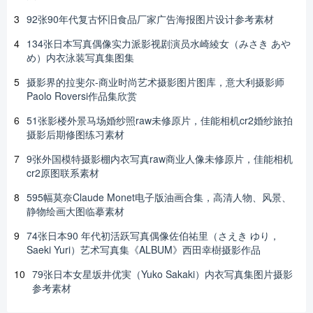
3
92张90年代复古怀旧食品厂家广告海报图片设计参考素材
4
134张日本写真偶像实力派影视剧演员水崎綾女（みさき あや
め）内衣泳装写真集图集
5
摄影界的拉斐尔-商业时尚艺术摄影图片图库，意大利摄影师
Paolo Roversi作品集欣赏
6
51张影楼外景马场婚纱照raw未修原片，佳能相机cr2婚纱旅拍
摄影后期修图练习素材
7
9张外国模特摄影棚内衣写真raw商业人像未修原片，佳能相机
cr2原图联系素材
8
595幅莫奈Claude Monet电子版油画合集，高清人物、风景、
静物绘画大图临摹素材
9
74张日本90 年代初活跃写真偶像佐伯祐里（さえき ゆり，
Saeki Yuri）艺术写真集《ALBUM》西田幸樹摄影作品
10
79张日本女星坂井优実（Yuko Sakaki）内衣写真集图片摄影
参考素材