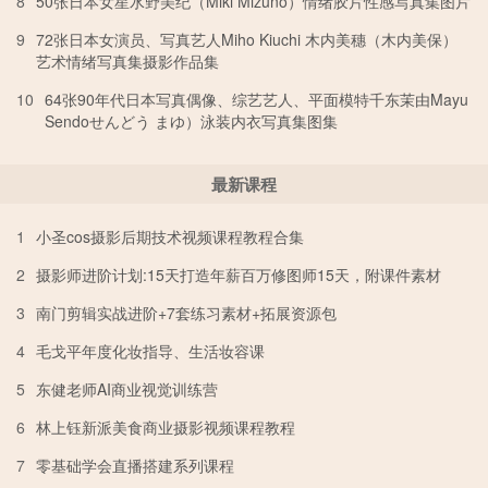
8
50张日本女星水野美纪（Miki Mizuno）情绪胶片性感写真集图片
9
72张日本女演员、写真艺人Miho Kiuchi 木内美穗（木内美保）
艺术情绪写真集摄影作品集
10
64张90年代日本写真偶像、综艺艺人、平面模特千东茉由Mayu
Sendoせんどう まゆ）泳装内衣写真集图集
最新课程
1
小圣cos摄影后期技术视频课程教程合集
2
摄影师进阶计划:15天打造年薪百万修图师15天，附课件素材
3
南门剪辑实战进阶+7套练习素材+拓展资源包
4
毛戈平年度化妆指导、生活妆容课
5
东健老师AI商业视觉训练营
6
林上钰新派美食商业摄影视频课程教程
7
零基础学会直播搭建系列课程