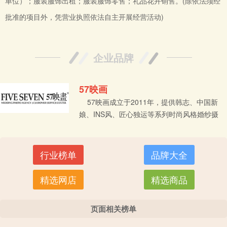
单位）；服装服饰出租；服装服饰零售；礼品花卉销售。(除依法须经
批准的项目外，凭营业执照依法自主开展经营活动)
企业品牌
57映画
57映画成立于2011年，提供韩志、中国新
娘、INS风、匠心独运等系列时尚风格婚纱摄
影 2011年，刚感受到冬天的筋骨毕露，苍劲
虬曲，57映画摄影高端人像定制机构凛冽依
然，背倚秦岭，落成于华夏文明发源地，世界
行业榜单
品牌大全
四大文明古都之一“西安”。几度春秋风雨轮覆，
从雏形到初期，再上升发展至今，这成长历史
精选网店
精选商品
尤显厚重，因为...
页面相关榜单