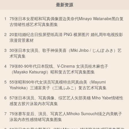
最新资源
1
75张日本女星昭和写真偶像渡边美奈代Minayo Watanabe黑白复
古情绪性感艺术写真集图集
2
20套结婚纪念日投屏壁纸高清 PNG 横屏图片 婚礼周年电视投影
浪漫背景素材
3
30张日本女演员、歌手神保美喜（Miki Jinbo / じんぼ みき）艺
术写真集
4
79张80-90年代日本院线、V-Cinema 女演员桂木麻也子
（Mayako Katsuragi）昭和复古艺术写真集图集
5
55张昭和90年代女演员写真模特吉冈真由美（Mayumi
Yoshioka）三浦富美子（三浦ふみこ）复古艺术写真集
6
57张日本演员、写真偶像、综艺艺人矢部美穗 Miho Yabe情绪性
感复古胶片泳装内衣写真集
7
75张赛车皇后、演员、写真艺人Mihoko Sunouchi须之内美帆子
泳装内衣性感情绪写真集图集